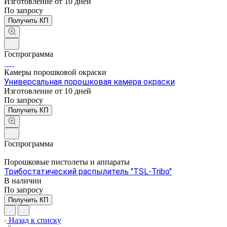
Изготовление от 10 дней
По зап
р
осу
Получить КП
Госпрограмма
Камеры порошковой окраски
Универсальная порошковая камера окраски
Изготовление от 10 дней
По зап
р
осу
Получить КП
Госпрограмма
Порошковые пистолеты и аппараты
Трибостатический распылитель "TSL-Tribo"
В наличии
По зап
р
осу
Получить КП
Назад к списку