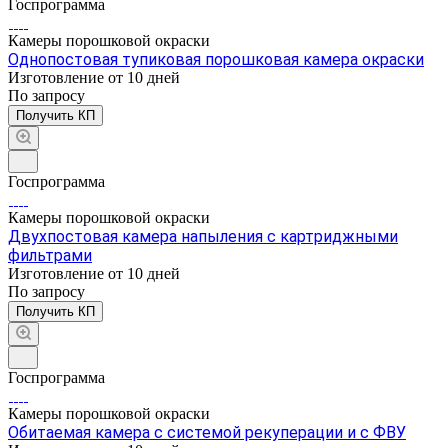
Госпрограмма
Камеры порошковой окраски
Однопостовая тупиковая порошковая камера окраски
Изготовление от 10 дней
По зап
р
осу
Получить КП
Госпрограмма
Камеры порошковой окраски
Двухпостовая камера напыления с картриджными
фильтрами
Изготовление от 10 дней
По зап
р
осу
Получить КП
Госпрограмма
Камеры порошковой окраски
Обитаемая камера с системой рекуперации и с ФВУ